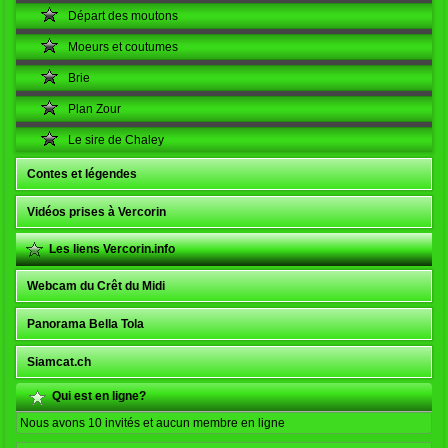
Départ des moutons
Moeurs et coutumes
Brie
Plan Zour
Le sire de Chaley
Contes et légendes
Vidéos prises à Vercorin
Les liens Vercorin.info
Webcam du Crêt du Midi
Panorama Bella Tola
Siamcat.ch
Qui est en ligne?
Nous avons 10 invités et aucun membre en ligne