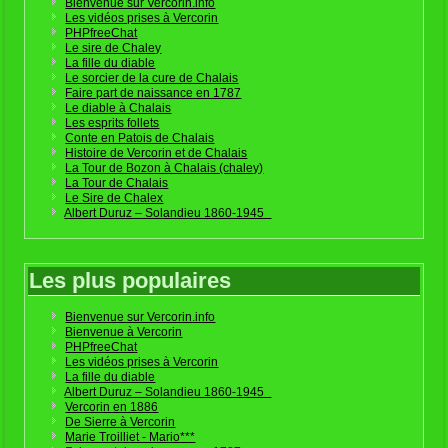
Bienvenue sur Vercorin.info
Les vidéos prises à Vercorin
PHPfreeChat
Le sire de Chaley
La fille du diable
Le sorcier de la cure de Chalais
Faire part de naissance en 1787
Le diable à Chalais
Les esprits follets
Conte en Patois de Chalais
Histoire de Vercorin et de Chalais
La Tour de Bozon à Chalais (chaley)
La Tour de Chalais
Le Sire de Chalex
Albert Duruz – Solandieu 1860-1945
Les plus populaires
Bienvenue sur Vercorin.info
Bienvenue à Vercorin
PHPfreeChat
Les vidéos prises à Vercorin
La fille du diable
Albert Duruz – Solandieu 1860-1945
Vercorin en 1886
De Sierre à Vercorin
Marie Troilliet - Mario***