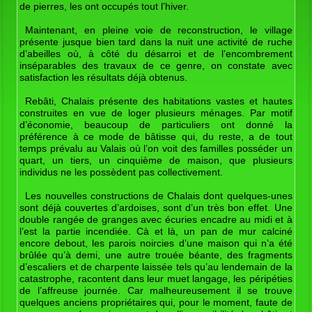
de pierres, les ont occupés tout l’hiver.
Maintenant, en pleine voie de reconstruction, le village
présente jusque bien tard dans la nuit une activité de ruche
d’abeilles où, à côté du désarroi et de l’encombrement
inséparables des travaux de ce genre, on constate avec
satisfaction les résultats déjà obtenus.
Rebâti, Chalais présente des habitations vastes et hautes
construites en vue de loger plusieurs ménages. Par motif
d’économie, beaucoup de particuliers ont donné la
préférence à ce mode de bâtisse qui, du reste, a de tout
temps prévalu au Valais où l’on voit des familles posséder un
quart, un tiers, un cinquième de maison, que plusieurs
individus ne les possèdent pas collectivement.
Les nouvelles constructions de Chalais dont quelques-unes
sont déjà couvertes d’ardoises, sont d’un très bon effet. Une
double rangée de granges avec écuries encadre au midi et à
l’est la partie incendiée. Cà et là, un pan de mur calciné
encore debout, les parois noircies d’une maison qui n’a été
brûlée qu’à demi, une autre trouée béante, des fragments
d’escaliers et de charpente laissée tels qu’au lendemain de la
catastrophe, racontent dans leur muet langage, les péripéties
de l’affreuse journée. Car malheureusement il se trouve
quelques anciens propriétaires qui, pour le moment, faute de