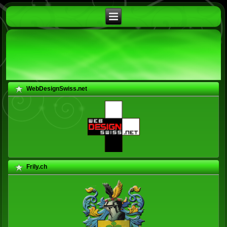
WebDesignSwiss.net
Frily.ch