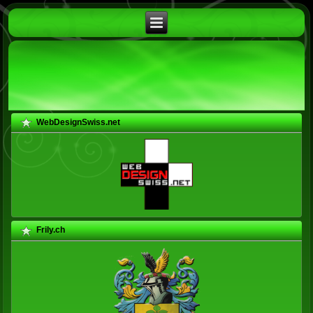
WebDesignSwiss.net
Frily.ch