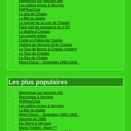
Bienvenue sur Vercorin.info
Les vidéos prises à Vercorin
PHPfreeChat
Le sire de Chaley
La fille du diable
Le sorcier de la cure de Chalais
Faire part de naissance en 1787
Le diable à Chalais
Les esprits follets
Conte en Patois de Chalais
Histoire de Vercorin et de Chalais
La Tour de Bozon à Chalais (chaley)
La Tour de Chalais
Le Sire de Chalex
Albert Duruz – Solandieu 1860-1945
Les plus populaires
Bienvenue sur Vercorin.info
Bienvenue à Vercorin
PHPfreeChat
Les vidéos prises à Vercorin
La fille du diable
Albert Duruz – Solandieu 1860-1945
Vercorin en 1886
De Sierre à Vercorin
Marie Troilliet - Mario***