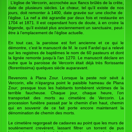
L’église de Vercorin, accrochée aux flancs brûlés de la crête,
date de plusieurs siècles. Le chœur, tel qu’il existe de nos
jours, doit remonter à 1400, date gravée sur une cloche de
l’église. La nef a été agrandie par deux fois et restaurée en
1704 et 1871. Il est cependant hors de doute, à en croire la
légende, qu’il existait plus anciennement un sanctuaire, peut-
être à l’emplacement de l’église actuelle.
En tout cas, la paroisse est fort ancienne et ce qui le
démontre, c’est le manuscrit de M. le curé Fardel qui a relevé
sur les registres de baptêmes le nom de 60 pasteurs et dont
la lignée remonte jusqu’à l’an 1270. Le manuscrit déclare en
outre que la paroisse de Vercorin était déjà très florissante
(florentissima) quelques siècle auparavant.
Revenons à Plana Zour. Lorsque la peste noir sévit à
Vercorin, elle n’épargna point le paisible hameau de Plana
Zour; presque tous les habitants tombèrent victimes de la
terrible faucheuse. Chaque jour, chaque heure, l’on
transportait des morts au cimetière de Vercorin. La
procession funèbre passait par le chemin d’en haut, chemin
qui en souvenir de ce fait porte encore maintenant la
dénomination de chemin des morts.
Le cimetière regorgeait de cadavres au point que les murs de
soutènement crevèrent, lassant filtrer un torrent de pus