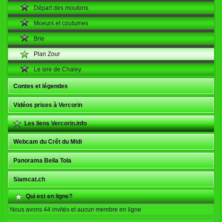
Départ des moutons
Moeurs et coutumes
Brie
Plan Zour
Le sire de Chaley
Contes et légendes
Vidéos prises à Vercorin
Les liens Vercorin.info
Webcam du Crêt du Midi
Panorama Bella Tola
Siamcat.ch
Qui est en ligne?
Nous avons 44 invités et aucun membre en ligne