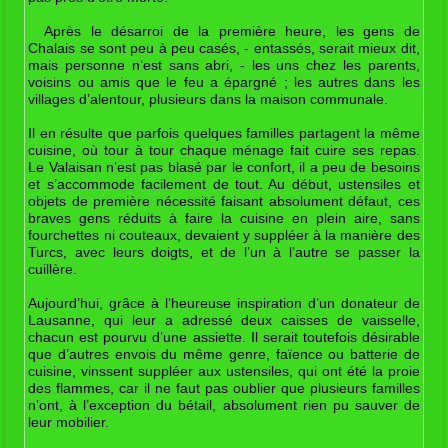
Après le désarroi de la première heure, les gens de
Chalais se sont peu à peu casés, - entassés, serait mieux dit,
mais personne n’est sans abri, - les uns chez les parents,
voisins ou amis que le feu a épargné ; les autres dans les
villages d’alentour, plusieurs dans la maison communale.
Il en résulte que parfois quelques familles partagent la même
cuisine, où tour à tour chaque ménage fait cuire ses repas.
Le Valaisan n’est pas blasé par le confort, il a peu de besoins
et s’accommode facilement de tout. Au début, ustensiles et
objets de première nécessité faisant absolument défaut, ces
braves gens réduits à faire la cuisine en plein aire, sans
fourchettes ni couteaux, devaient y suppléer à la manière des
Turcs, avec leurs doigts, et de l’un à l’autre se passer la
cuillère.
Aujourd’hui, grâce à l’heureuse inspiration d’un donateur de
Lausanne, qui leur a adressé deux caisses de vaisselle,
chacun est pourvu d’une assiette. Il serait toutefois désirable
que d’autres envois du même genre, faïence ou batterie de
cuisine, vinssent suppléer aux ustensiles, qui ont été la proie
des flammes, car il ne faut pas oublier que plusieurs familles
n’ont, à l’exception du bétail, absolument rien pu sauver de
leur mobilier.