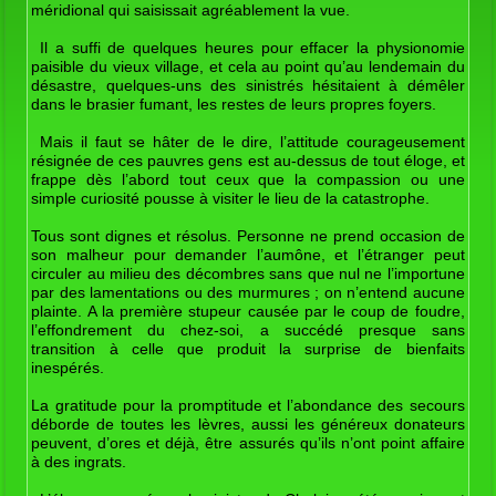
méridional qui saisissait agréablement la vue.
Il a suffi de quelques heures pour effacer la physionomie
paisible du vieux village, et cela au point qu’au lendemain du
désastre, quelques-uns des sinistrés hésitaient à démêler
dans le brasier fumant, les restes de leurs propres foyers.
Mais il faut se hâter de le dire, l’attitude courageusement
résignée de ces pauvres gens est au-dessus de tout éloge, et
frappe dès l’abord tout ceux que la compassion ou une
simple curiosité pousse à visiter le lieu de la catastrophe.
Tous sont dignes et résolus. Personne ne prend occasion de
son malheur pour demander l’aumône, et l’étranger peut
circuler au milieu des décombres sans que nul ne l’importune
par des lamentations ou des murmures ; on n’entend aucune
plainte. A la première stupeur causée par le coup de foudre,
l’effondrement du chez-soi, a succédé presque sans
transition à celle que produit la surprise de bienfaits
inespérés.
La gratitude pour la promptitude et l’abondance des secours
déborde de toutes les lèvres, aussi les généreux donateurs
peuvent, d’ores et déjà, être assurés qu’ils n’ont point affaire
à des ingrats.