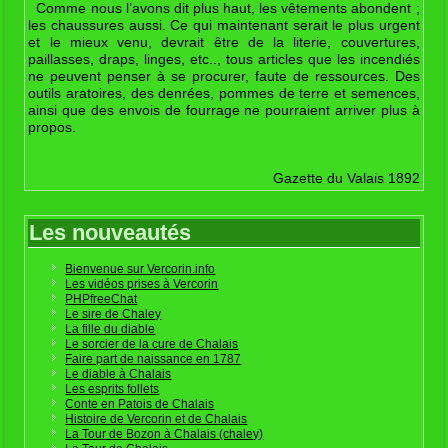
Comme nous l’avons dit plus haut, les vêtements abondent ;
les chaussures aussi. Ce qui maintenant serait le plus urgent
et le mieux venu, devrait être de la literie, couvertures,
paillasses, draps, linges, etc.., tous articles que les incendiés
ne peuvent penser à se procurer, faute de ressources. Des
outils aratoires, des denrées, pommes de terre et semences,
ainsi que des envois de fourrage ne pourraient arriver plus à
propos.
Gazette du Valais 1892
Les nouveautés
Bienvenue sur Vercorin.info
Les vidéos prises à Vercorin
PHPfreeChat
Le sire de Chaley
La fille du diable
Le sorcier de la cure de Chalais
Faire part de naissance en 1787
Le diable à Chalais
Les esprits follets
Conte en Patois de Chalais
Histoire de Vercorin et de Chalais
La Tour de Bozon à Chalais (chaley)