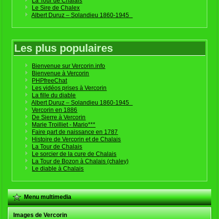
La Tour de Chalais
Le Sire de Chalex
Albert Duruz – Solandieu 1860-1945
Les plus populaires
Bienvenue sur Vercorin.info
Bienvenue à Vercorin
PHPfreeChat
Les vidéos prises à Vercorin
La fille du diable
Albert Duruz – Solandieu 1860-1945
Vercorin en 1886
De Sierre à Vercorin
Marie Troilliet - Mario***
Faire part de naissance en 1787
Histoire de Vercorin et de Chalais
La Tour de Chalais
Le sorcier de la cure de Chalais
La Tour de Bozon à Chalais (chaley)
Le diable à Chalais
Menu multimedia
Images de Vercorin