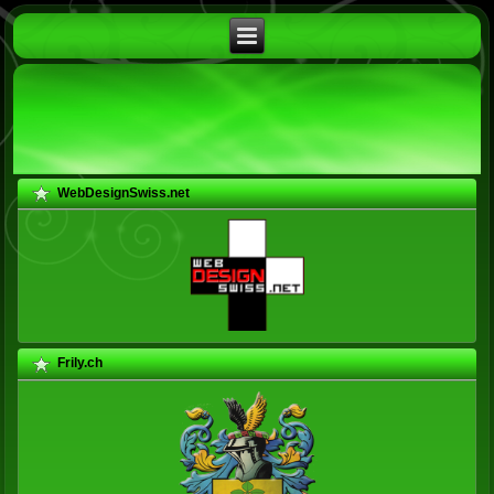
WebDesignSwiss.net
Frily.ch