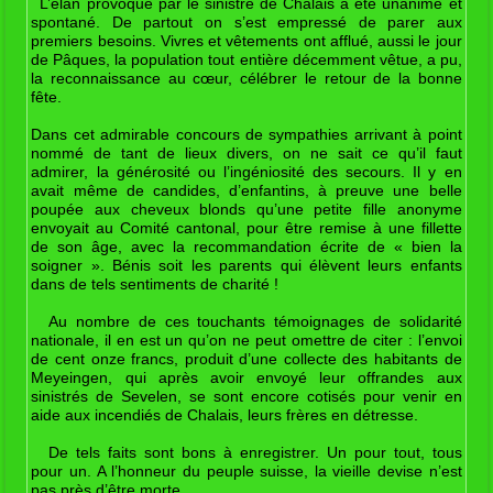
L’élan provoqué par le sinistre de Chalais a été unanime et
spontané. De partout on s’est empressé de parer aux
premiers besoins. Vivres et vêtements ont afflué, aussi le jour
de Pâques, la population tout entière décemment vêtue, a pu,
la reconnaissance au cœur, célébrer le retour de la bonne
fête.
Dans cet admirable concours de sympathies arrivant à point
nommé de tant de lieux divers, on ne sait ce qu’il faut
admirer, la générosité ou l’ingéniosité des secours. Il y en
avait même de candides, d’enfantins, à preuve une belle
poupée aux cheveux blonds qu’une petite fille anonyme
envoyait au Comité cantonal, pour être remise à une fillette
de son âge, avec la recommandation écrite de « bien la
soigner ». Bénis soit les parents qui élèvent leurs enfants
dans de tels sentiments de charité !
Au nombre de ces touchants témoignages de solidarité
nationale, il en est un qu’on ne peut omettre de citer : l’envoi
de cent onze francs, produit d’une collecte des habitants de
Meyeingen, qui après avoir envoyé leur offrandes aux
sinistrés de Sevelen, se sont encore cotisés pour venir en
aide aux incendiés de Chalais, leurs frères en détresse.
De tels faits sont bons à enregistrer. Un pour tout, tous
pour un. A l’honneur du peuple suisse, la vieille devise n’est
pas près d’être morte.