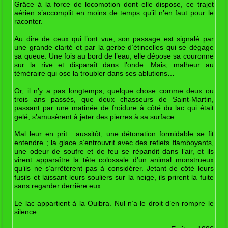
Grâce à la force de locomotion dont elle dispose, ce trajet
aérien s’accomplit en moins de temps qu’il n’en faut pour le
raconter.
Au dire de ceux qui l’ont vue, son passage est signalé par
une grande clarté et par la gerbe d’étincelles qui se dégage
sa queue. Une fois au bord de l’eau, elle dépose sa couronne
sur la rive et disparaît dans l’onde. Mais, malheur au
téméraire qui ose la troubler dans ses ablutions…
Or, il n’y a pas longtemps, quelque chose comme deux ou
trois ans passés, que deux chasseurs de Saint-Martin,
passant par une matinée de froidure à côté du lac qui était
gelé, s’amusèrent à jeter des pierres à sa surface.
Mal leur en prit : aussitôt, une détonation formidable se fit
entendre ; la glace s’entrouvrit avec des reflets flamboyants,
une odeur de soufre et de feu se répandit dans l’air, et ils
virent apparaître la tête colossale d’un animal monstrueux
qu’ils ne s’arrêtèrent pas à considérer. Jetant de côté leurs
fusils et laissant leurs souliers sur la neige, ils prirent la fuite
sans regarder derrière eux.
Le lac appartient à la Ouibra. Nul n’a le droit d’en rompre le
silence.