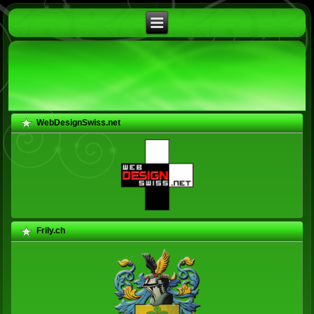
WebDesignSwiss.net
Frily.ch