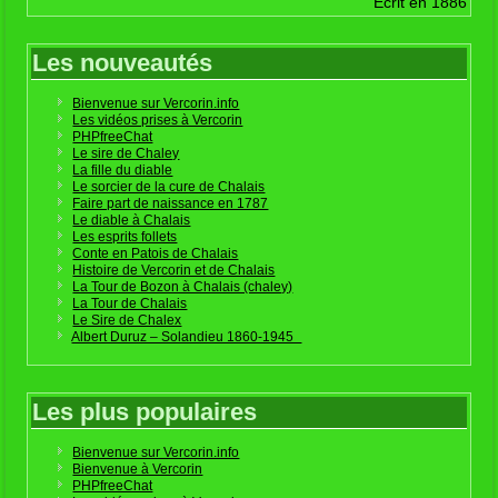
Ecrit en 1886
Les nouveautés
Bienvenue sur Vercorin.info
Les vidéos prises à Vercorin
PHPfreeChat
Le sire de Chaley
La fille du diable
Le sorcier de la cure de Chalais
Faire part de naissance en 1787
Le diable à Chalais
Les esprits follets
Conte en Patois de Chalais
Histoire de Vercorin et de Chalais
La Tour de Bozon à Chalais (chaley)
La Tour de Chalais
Le Sire de Chalex
Albert Duruz – Solandieu 1860-1945
Les plus populaires
Bienvenue sur Vercorin.info
Bienvenue à Vercorin
PHPfreeChat