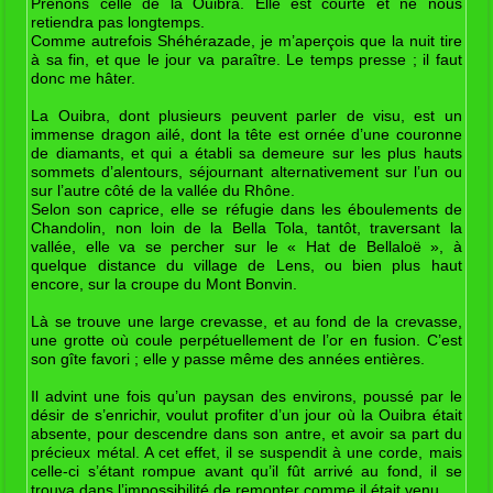
Prenons celle de la Ouibra. Elle est courte et ne nous
retiendra pas longtemps.
Comme autrefois Shéhérazade, je m’aperçois que la nuit tire
à sa fin, et que le jour va paraître. Le temps presse ; il faut
donc me hâter.
La Ouibra, dont plusieurs peuvent parler de visu, est un
immense dragon ailé, dont la tête est ornée d’une couronne
de diamants, et qui a établi sa demeure sur les plus hauts
sommets d’alentours, séjournant alternativement sur l’un ou
sur l’autre côté de la vallée du Rhône.
Selon son caprice, elle se réfugie dans les éboulements de
Chandolin, non loin de la Bella Tola, tantôt, traversant la
vallée, elle va se percher sur le « Hat de Bellaloë », à
quelque distance du village de Lens, ou bien plus haut
encore, sur la croupe du Mont Bonvin.
Là se trouve une large crevasse, et au fond de la crevasse,
une grotte où coule perpétuellement de l’or en fusion. C’est
son gîte favori ; elle y passe même des années entières.
Il advint une fois qu’un paysan des environs, poussé par le
désir de s’enrichir, voulut profiter d’un jour où la Ouibra était
absente, pour descendre dans son antre, et avoir sa part du
précieux métal. A cet effet, il se suspendit à une corde, mais
celle-ci s’étant rompue avant qu’il fût arrivé au fond, il se
trouva dans l’impossibilité de remonter comme il était venu.