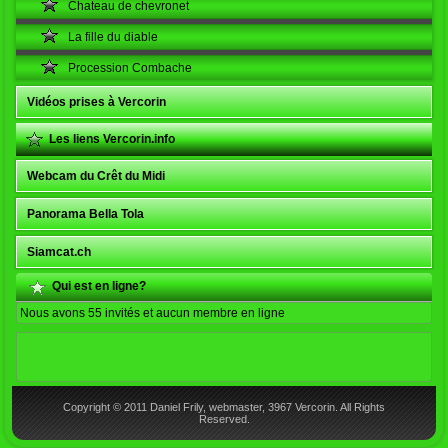
Chateau de chevronet
La fille du diable
Procession Combache
Vidéos prises à Vercorin
Les liens Vercorin.info
Webcam du Crêt du Midi
Panorama Bella Tola
Siamcat.ch
Qui est en ligne?
Nous avons 55 invités et aucun membre en ligne
Copyright © 2011 Daniel Frily, webmaster, 3967 Vercorin. All Rights
Reserved.