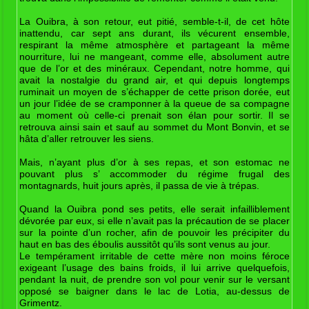
La Ouibra, à son retour, eut pitié, semble-t-il, de cet hôte
inattendu, car sept ans durant, ils vécurent ensemble,
respirant la même atmosphère et partageant la même
nourriture, lui ne mangeant, comme elle, absolument autre
que de l’or et des minéraux. Cependant, notre homme, qui
avait la nostalgie du grand air, et qui depuis longtemps
ruminait un moyen de s’échapper de cette prison dorée, eut
un jour l’idée de se cramponner à la queue de sa compagne
au moment où celle-ci prenait son élan pour sortir. Il se
retrouva ainsi sain et sauf au sommet du Mont Bonvin, et se
hâta d’aller retrouver les siens.
Mais, n’ayant plus d’or à ses repas, et son estomac ne
pouvant plus s’ accommoder du régime frugal des
montagnards, huit jours après, il passa de vie à trépas.
Quand la Ouibra pond ses petits, elle serait infailliblement
dévorée par eux, si elle n’avait pas la précaution de se placer
sur la pointe d’un rocher, afin de pouvoir les précipiter du
haut en bas des éboulis aussitôt qu’ils sont venus au jour.
Le tempérament irritable de cette mère non moins féroce
exigeant l’usage des bains froids, il lui arrive quelquefois,
pendant la nuit, de prendre son vol pour venir sur le versant
opposé se baigner dans le lac de Lotia, au-dessus de
Grimentz.