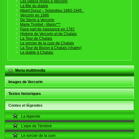
Les vidéos prises à Vercorin
La fille du diable
Albert Duruz – Solandieu 1860-1945
Vercorin en 1886
De Sierre à Vercorin
Marie Troilliet - Mario***
Faire part de naissance en 1787
Histoire de Vercorin et de Chalais
La Tour de Chalais
Le sorcier de la cure de Chalais
La Tour de Bozon à Chalais (chaley)
Le diable à Chalais
Menu multimedia
Images de Vercorin
Textes historiques
Contes et légendes
La légende
L’alpe de Ténébré
Le sorcier de la cure