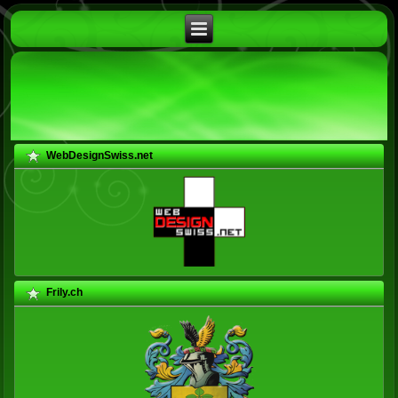
WebDesignSwiss.net
Frily.ch