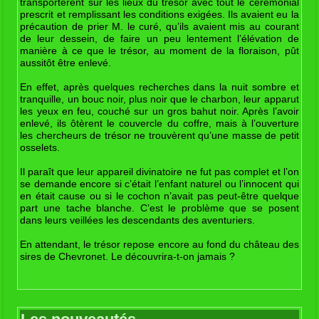
transportèrent sur les lieux du trésor avec tout le cérémonial
prescrit et remplissant les conditions exigées. Ils avaient eu la
précaution de prier M. le curé, qu’ils avaient mis au courant
de leur dessein, de faire un peu lentement l’élévation de
manière à ce que le trésor, au moment de la floraison, pût
aussitôt être enlevé.
En effet, après quelques recherches dans la nuit sombre et
tranquille, un bouc noir, plus noir que le charbon, leur apparut
les yeux en feu, couché sur un gros bahut noir. Après l’avoir
enlevé, ils ôtèrent le couvercle du coffre, mais à l’ouverture
les chercheurs de trésor ne trouvèrent qu’une masse de petit
osselets.
Il paraît que leur appareil divinatoire ne fut pas complet et l’on
se demande encore si c’était l’enfant naturel ou l’innocent qui
en était cause ou si le cochon n’avait pas peut-être quelque
part une tache blanche. C’est le problème que se posent
dans leurs veillées les descendants des aventuriers.
En attendant, le trésor repose encore au fond du château des
sires de Chevronet. Le découvrira-t-on jamais ?