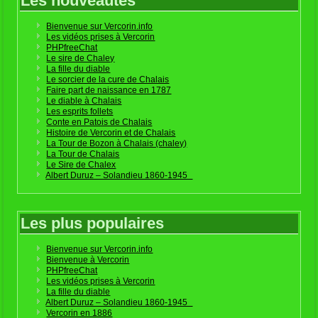
Les nouveautés
Bienvenue sur Vercorin.info
Les vidéos prises à Vercorin
PHPfreeChat
Le sire de Chaley
La fille du diable
Le sorcier de la cure de Chalais
Faire part de naissance en 1787
Le diable à Chalais
Les esprits follets
Conte en Patois de Chalais
Histoire de Vercorin et de Chalais
La Tour de Bozon à Chalais (chaley)
La Tour de Chalais
Le Sire de Chalex
Albert Duruz – Solandieu 1860-1945
Les plus populaires
Bienvenue sur Vercorin.info
Bienvenue à Vercorin
PHPfreeChat
Les vidéos prises à Vercorin
La fille du diable
Albert Duruz – Solandieu 1860-1945
Vercorin en 1886