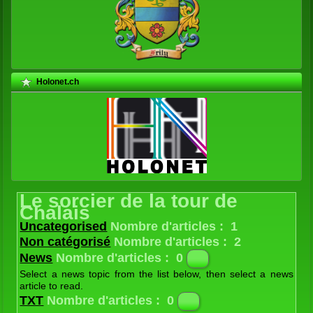
Holonet.ch
Le sorcier de la tour de
Chalais
Uncategorised
Nombre d'articles : 1
Non catégorisé
Nombre d'articles : 2
News
Nombre d'articles : 0
Select a news topic from the list below, then select a news
article to read.
Latest
Nombre d'articles : 1
TXT
Nombre d'articles : 0
The latest news from the Joomla! Team