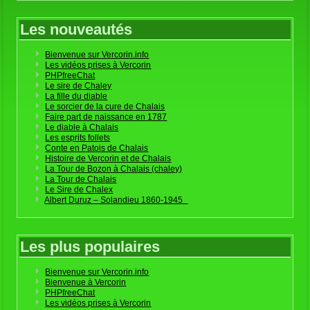
Contes et légendes
Nombre d'articles : 24
Textes historiques
Nombre d'articles : 14
Les nouveautés
Bienvenue sur Vercorin.info
Les vidéos prises à Vercorin
PHPfreeChat
Le sire de Chaley
La fille du diable
Le sorcier de la cure de Chalais
Faire part de naissance en 1787
Le diable à Chalais
Les esprits follets
Conte en Patois de Chalais
Histoire de Vercorin et de Chalais
La Tour de Bozon à Chalais (chaley)
La Tour de Chalais
Le Sire de Chalex
Albert Duruz – Solandieu 1860-1945
Les plus populaires
Bienvenue sur Vercorin.info
Bienvenue à Vercorin
PHPfreeChat
Les vidéos prises à Vercorin