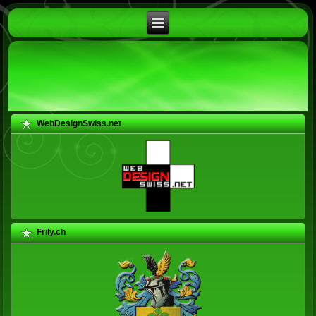
WebDesignSwiss.net
Frily.ch