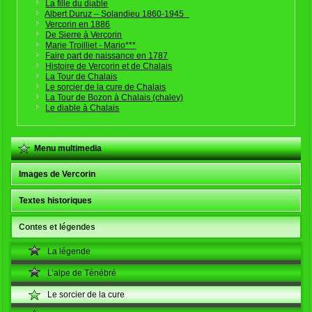
La fille du diable
Albert Duruz – Solandieu 1860-1945
Vercorin en 1886
De Sierre à Vercorin
Marie Troilliet - Mario***
Faire part de naissance en 1787
Histoire de Vercorin et de Chalais
La Tour de Chalais
Le sorcier de la cure de Chalais
La Tour de Bozon à Chalais (chaley)
Le diable à Chalais
Menu multimedia
Images de Vercorin
Textes historiques
Contes et légendes
La légende
L’alpe de Ténébré
Le sorcier de la cure