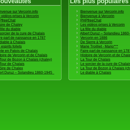
nouveautés
Les plus populaires
nvenue sur Vercorin.info
Bienvenue sur Vercorin.info
 vidéos prises à Vercorin
Bienvenue à Vercorin
PfreeChat
PHPfreeChat
sire de Chaley
Les vidéos prises à Vercorin
fille du diable
La fille du diable
sorcier de la cure de Chalais
Albert Duruz – Solandieu 186
re part de naissance en 1787
Vercorin en 1886
diable à Chalais
De Sierre à Vercorin
 esprits follets
Marie Troilliet - Mario***
te en Patois de Chalais
Faire part de naissance en 178
toire de Vercorin et de Chalais
Histoire de Vercorin et de Chal
Tour de Bozon à Chalais (chaley)
La Tour de Chalais
Tour de Chalais
Le sorcier de la cure de Chalai
Sire de Chalex
La Tour de Bozon à Chalais (ch
ert Duruz – Solandieu 1860-1945
Le diable à Chalais