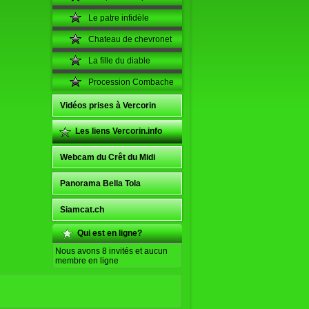
Le patre infidèle
Chateau de chevronet
La fille du diable
Procession Combache
Vidéos prises à Vercorin
Les liens Vercorin.info
Webcam du Crêt du Midi
Panorama Bella Tola
Siamcat.ch
Qui est en ligne?
Nous avons 8 invités et aucun
membre en ligne