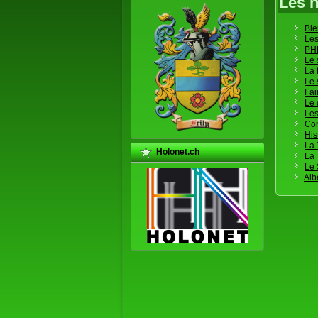
Les 
Bie
Les
PH
Le 
La 
Le 
Fai
Le 
Les
Con
His
La 
Holonet.ch
La 
Le 
Alb