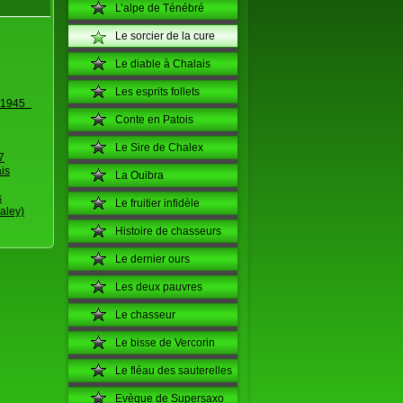
L’alpe de Ténébré
Le sorcier de la cure
Le diable à Chalais
Les esprits follets
0-1945
Conte en Patois
Le Sire de Chalex
7
ais
La Ouibra
s
Le fruitier infidèle
aley)
Histoire de chasseurs
Le dernier ours
Les deux pauvres
Le chasseur
Le bisse de Vercorin
Le fléau des sauterelles
Evèque de Supersaxo