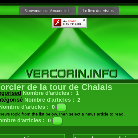
Bienvenue sur Vercorin.info
Le livre des visites
orcier de la tour de Chalais
egorised
Nombre d'articles : 1
tégorisé
Nombre d'articles : 2
Nombre d'articles : 0
news topic from the list below, then select a news article to read.
Nombre d'articles : 1
ombre d'articles : 0
st news from the Joomla! Team
 et légendes
Nombre d'articles : 24
 historiques
Nombre d'articles : 14