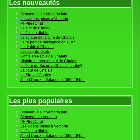
Les nouveautés
Bienvenue sur Vercorin.info
Les vidéos prises à Vercorin
PHPfreeChat
Le sire de Chaley
La fille du diable
Le sorcier de la cure de Chalais
Faire part de naissance en 1787
Le diable à Chalais
Les esprits follets
Conte en Patois de Chalais
Histoire de Vercorin et de Chalais
La Tour de Bozon à Chalais (chaley)
La Tour de Chalais
Le Sire de Chalex
Albert Duruz – Solandieu 1860-1945
Les plus populaires
Bienvenue sur Vercorin.info
Bienvenue à Vercorin
PHPfreeChat
Les vidéos prises à Vercorin
La fille du diable
Albert Duruz – Solandieu 1860-1945