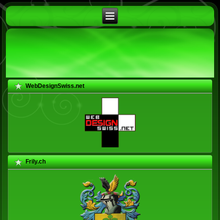
WebDesignSwiss.net
Frily.ch