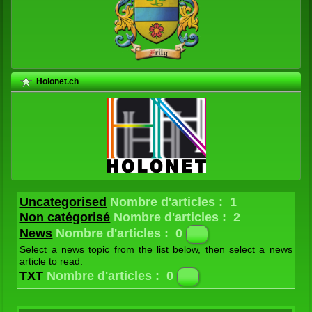
Holonet.ch
Uncategorised
Nombre d'articles : 1
Non catégorisé
Nombre d'articles : 2
News
Nombre d'articles : 0
Select a news topic from the list below, then select a news
article to read.
Latest
Nombre d'articles : 1
TXT
Nombre d'articles : 0
The latest news from the Joomla! Team
Contes et légendes
Nombre d'articles : 24
Textes historiques
Nombre d'articles : 14