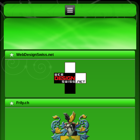
WebDesignSwiss.net
Frily.ch