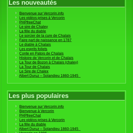
Les nouveautés
Bienvenue sur Vercorin.info
Les vidéos prises à Vercorin
PHPfreeChat
Le sire de Chaley
La fille du diable
Le sorcier de la cure de Chalais
Faire part de naissance en 1787
Le diable à Chalais
Les esprits follets
Conte en Patois de Chalais
Histoire de Vercorin et de Chalais
La Tour de Bozon à Chalais (chaley)
La Tour de Chalais
Le Sire de Chalex
Albert Duruz – Solandieu 1860-1945
Les plus populaires
Bienvenue sur Vercorin.info
Bienvenue à Vercorin
PHPfreeChat
Les vidéos prises à Vercorin
La fille du diable
Albert Duruz – Solandieu 1860-1945