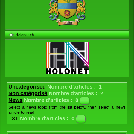
Holonet.ch
Uncategorised
Nombre d'articles : 1
Non catégorisé
Nombre d'articles : 2
News
Nombre d'articles : 0
Select a news topic from the list below, then select a news
article to read.
Latest
Nombre d'articles : 1
TXT
Nombre d'articles : 0
The latest news from the Joomla! Team
Contes et légendes
Nombre d'articles : 24
Textes historiques
Nombre d'articles : 14