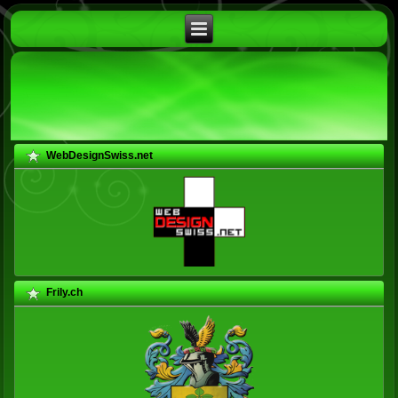
WebDesignSwiss.net
Frily.ch