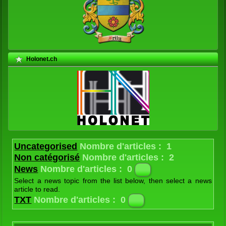
Holonet.ch
Uncategorised
Nombre d'articles : 1
Non catégorisé
Nombre d'articles : 2
News
Nombre d'articles : 0
Select a news topic from the list below, then select a news
article to read.
Latest
Nombre d'articles : 1
TXT
Nombre d'articles : 0
The latest news from the Joomla! Team
Contes et légendes
Nombre d'articles : 24
Textes historiques
Nombre d'articles : 14