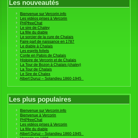
Les nouveautés
Bienvenue sur Vercorin.info
Les vidéos prises à Vercorin
PHPfreeChat
Le sire de Chaley
La fille du diable
Le sorcier de la cure de Chalais
Faire part de naissance en 1787
Le diable à Chalais
Les esprits follets
Conte en Patois de Chalais
Histoire de Vercorin et de Chalais
La Tour de Bozon à Chalais (chaley)
La Tour de Chalais
Le Sire de Chalex
Albert Duruz – Solandieu 1860-1945
Les plus populaires
Bienvenue sur Vercorin.info
Bienvenue à Vercorin
PHPfreeChat
Les vidéos prises à Vercorin
La fille du diable
Albert Duruz – Solandieu 1860-1945