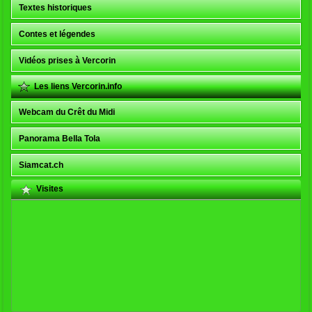
Textes historiques
Contes et légendes
Vidéos prises à Vercorin
Les liens Vercorin.info
Webcam du Crêt du Midi
Panorama Bella Tola
Siamcat.ch
Visites