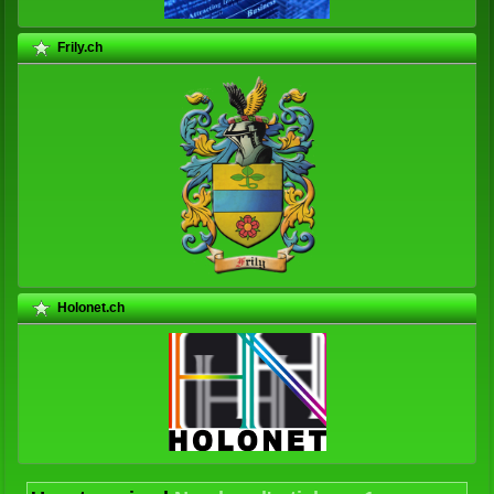
Frily.ch
Holonet.ch