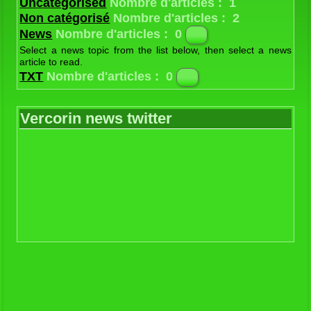
Uncategorised
Nombre d'articles : 1
Non catégorisé
Nombre d'articles : 2
News
Nombre d'articles : 0
Select a news topic from the list below, then select a news
article to read.
Latest
Nombre d'articles : 1
TXT
Nombre d'articles : 0
The latest news from the Joomla! Team
Contes et légendes
Nombre d'articles : 24
Textes historiques
Nombre d'articles : 14
Vercorin news twitter