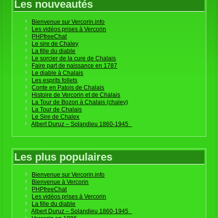
Les nouveautés
Bienvenue sur Vercorin.info
Les vidéos prises à Vercorin
PHPfreeChat
Le sire de Chaley
La fille du diable
Le sorcier de la cure de Chalais
Faire part de naissance en 1787
Le diable à Chalais
Les esprits follets
Conte en Patois de Chalais
Histoire de Vercorin et de Chalais
La Tour de Bozon à Chalais (chaley)
La Tour de Chalais
Le Sire de Chalex
Albert Duruz – Solandieu 1860-1945
Les plus populaires
Bienvenue sur Vercorin.info
Bienvenue à Vercorin
PHPfreeChat
Les vidéos prises à Vercorin
La fille du diable
Albert Duruz – Solandieu 1860-1945