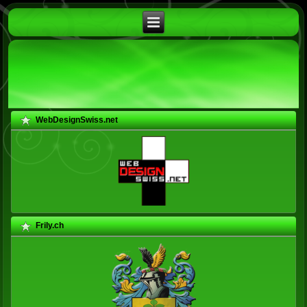
WebDesignSwiss.net
Frily.ch