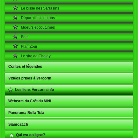
Le bisse des Sarrasins
Départ des moutons
Moeurs et coutumes
Brie
Plan Zour
Le sire de Chaley
Contes et légendes
Vidéos prises à Vercorin
Les liens Vercorin.info
Webcam du Crêt du Midi
Panorama Bella Tola
Siamcat.ch
Qui est en ligne?