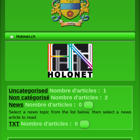
Holonet.ch
Uncategorised
Nombre d'articles : 1
Non catégorisé
Nombre d'articles : 2
News
Nombre d'articles : 0
Select a news topic from the list below, then select a news
article to read.
Latest
Nombre d'articles : 1
TXT
Nombre d'articles : 0
The latest news from the Joomla! Team
Contes et légendes
Nombre d'articles : 24
Textes historiques
Nombre d'articles : 14